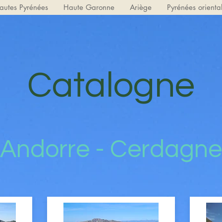
autes Pyrénées
Haute Garonne
Ariège
Pyrénées orienta
Catalogne
Andorre - Cerdagne