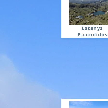
Estanys
Escondidos