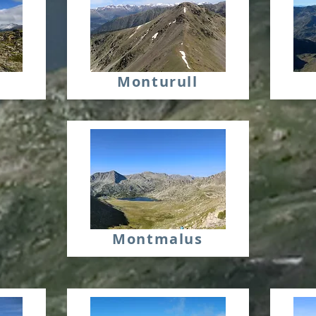
a
Monturull
Montmalus