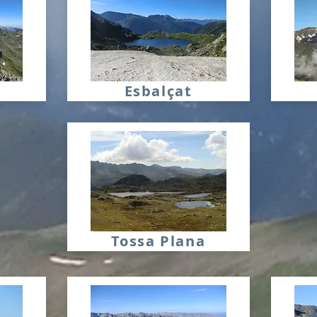
Esbalçat
Tossa Plana