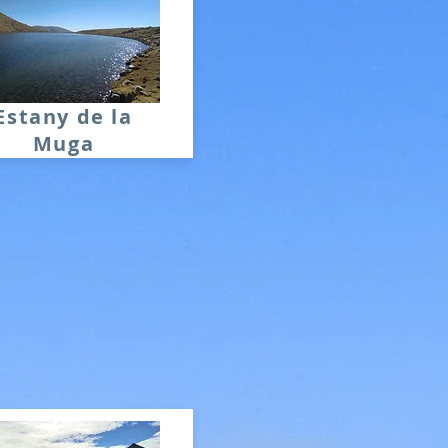
Estany de la
Muga