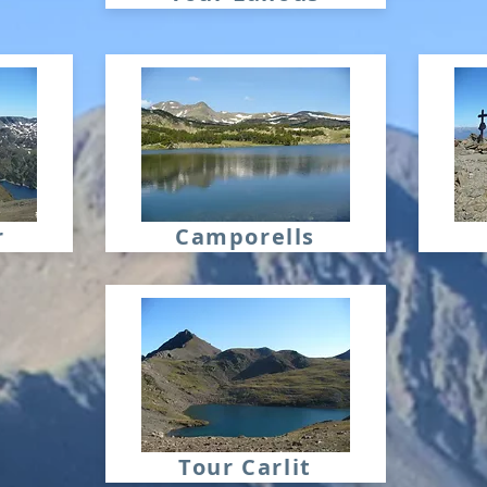
r
Camporells
Tour Carlit