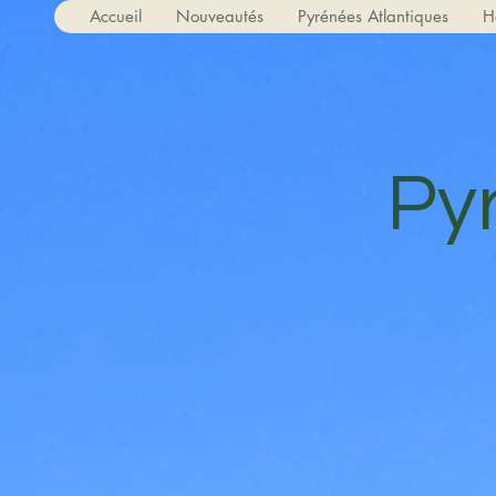
Accueil
Nouveautés
Pyrénées Atlantiques
H
Py