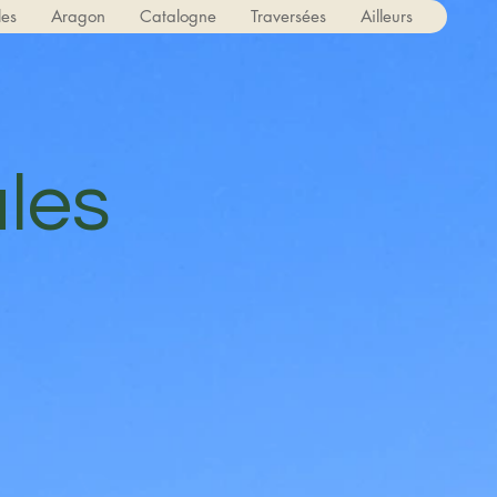
les
Aragon
Catalogne
Traversées
Ailleurs
les