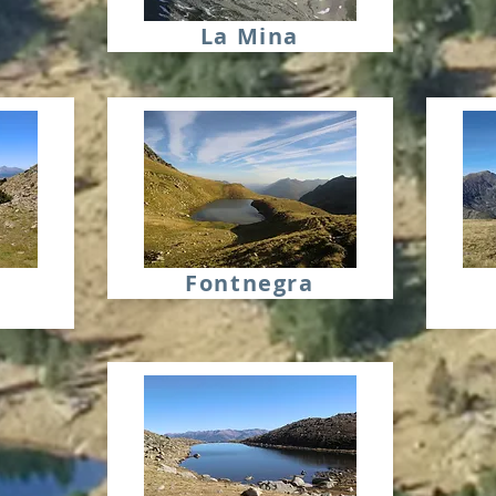
La Mina
e
Fontnegra