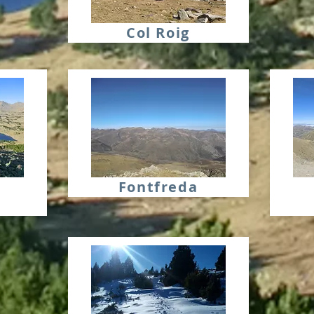
Col Roig
Fontfreda