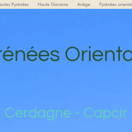
autes Pyrénées
Haute Garonne
Ariège
Pyrénées orienta
rénées Orienta
Cerdagne - Capcir