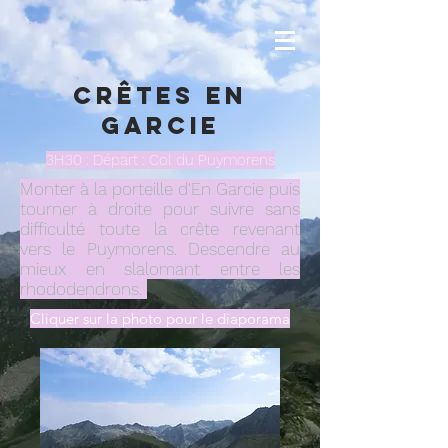
Crêtes EN
Garcie
3H30 : Départ : Col du Puymorens
Monter à la porteille d'En Garcie puis
tourner à droite pour suivre sans
difficulté toute la crête revenant
vers le Puymorens. Descendre au
mieux en slalomant entre les
rhododendrons.
Cliquer sur la photo pour le diaporama