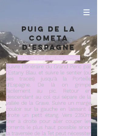
Puig de la
COmeta
d'Espagne
5H30 : Départ : Les Bouillouses
Suivre l'itinéraire du Grand Peric par
l'Estany Blau. et suivre le sentier (ou
ses traces) jusqu'à la Porteille
d'Espagne. De là on grimpe
facilement au pic. Retour en
descendant au col qui sépare de la
vallée de la Grave. Suivre un marge
couloir sur la gauche en laissant à
droite un petit étang. Vers 2350m
tirer à droite pour aller couper les
torrents le plus haut possible sinon
la traversée de la Tet peut nécessiter