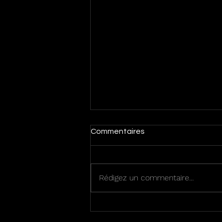
Commentaires
Rédigez un commentaire...
Aragon te quiero !