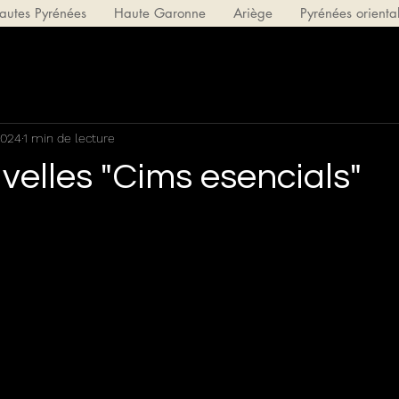
autes Pyrénées
Haute Garonne
Ariège
Pyrénées orienta
2024
1 min de lecture
velles "Cims esencials"