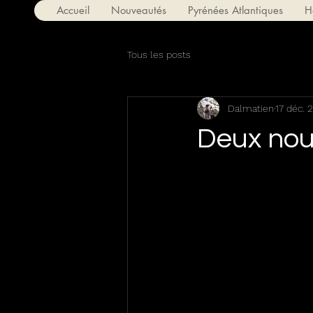
Accueil
Nouveautés
Pyrénées Atlantiques
H
Tous les posts
Dalmatien
17 déc. 
Deux nou