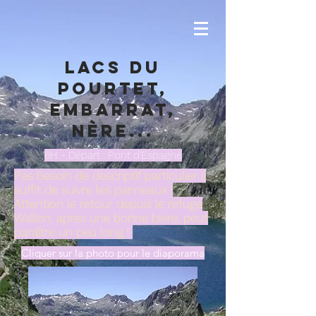
Lacs du
pourtet,
Embarrat,
Nère...
6H - Départ : Pont d'Espagne
Pas besoin de descriptif particulier il
suffit de suivre les panneaux !
Attention le retour depuis le refuge
Wallon, après une bonne bière, peut
paraître un peu long !
Cliquer sur la photo pour le diaporama