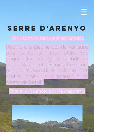
Serre d'Arenyo
5H : Départ : Piste du col de Varrados
Rejoindre à pied le col de Varrados
puis suivre la crête plein sud
jusqu'au Tuc d'Arenyo. Descendre au
col de Salient et revenir à la voiture
par les estanys de Pincela en hors
sentier (mais il y a beaucoup de
sentes de bétail).
Cliquer sur la photo pour le diaporama
2005