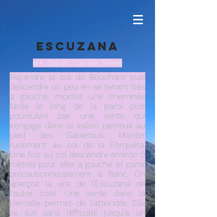
Escuzana
6H : Départ : Col des Tentes
Rejoindre le col de Boucharo puis
descendre un peu en se tenant très
à gauche, monter une cheminée
facile le long de la paroi puis
poursuivre par une sente qui
s'engage dans le vallon pierreux au
pied des Gabiétous. Monter
rudement au col de la Forqueta.
Une fois au col descendre environ 5
mètres pour aller à gauche et partir
précautionneusement à flanc. On
aperçoit la vire de l'Escuzana de
l'autre coté. Une sente dans la
pierraille permet de l'atteindre. Elle
se suit sans difficulté jusqu'à un