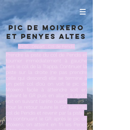
Pic de Moixero
et Penyes Altes
3H30 : Départ : Col de Pendis
Prendre la piste du col de Pendis et
tourner immédiatement à gauche
vers le col de la Trappa. Continuer la
piste sur la droite (ne pas prendre
celle qui descend) elle se termine à
un petit col d'où on voit le pic de
Moixero facile à atteindre soit en
suivant le GR puis en allant à droite
soit en suivant l'arête ouest.
Pour le retour suivre le GR jusqu'au
col de Pendis et revenir par la piste.
En continuant le GR après le pic de
Moixero, on atteint en 1h les Penes