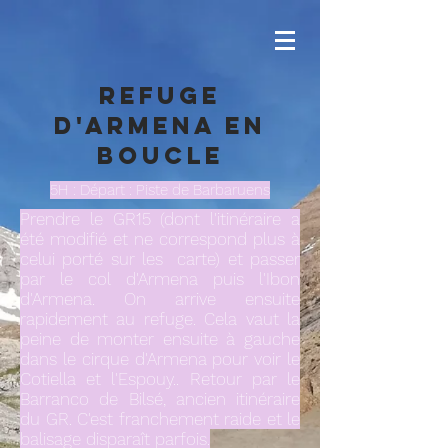
Refuge
d'Armena en
boucle
5H : Départ : Piste de Barbaruens
Prendre le GR15 (dont l'itinéraire a
été modifié et ne correspond plus à
celui porté sur les carte) et passer
par le col d'Armena puis l'Ibon
d'Armena. On arrive ensuite
rapidement au refuge. Cela vaut la
peine de monter ensuite à gauche
dans le cirque d'Armena pour voir le
Cotiella et l'Espouy.. Retour par le
Barranco de Bilsé, ancien itinéraire
du GR. C'est franchement raide et le
balisage disparaît parfois.