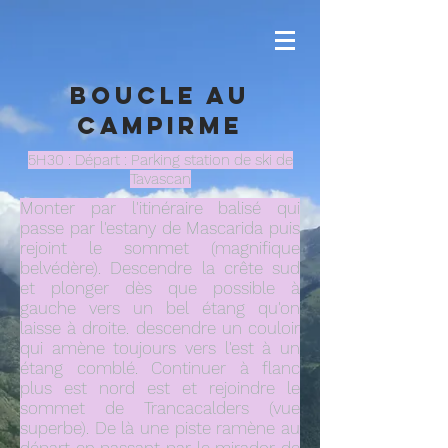
Boucle au
Campirme
5H30 : Départ : Parking station de ski de
Tavascan
Monter par l'itinéraire balisé qui
passe par l'estany de Mascarida puis
rejoint le sommet (magnifique
belvédère). Descendre la crête sud
et plonger dès que possible à
gauche vers un bel étang qu'on
laisse à droite. descendre un couloir
qui amène toujours vers l'est à un
étang comblé. Continuer à flanc
plus est nord est et rejoindre le
sommet de Trancacalders (vue
superbe). De là une piste ramène au