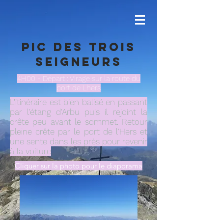
Pic des Trois
seigneurs
4H00 - Départ : Virage sur la route du
port de Lhers
L'itinéraire est bien balisé en passant
par l'étang d'Arbu puis il rejoint la
crête peu avant le sommet. Retour
pleine crête par le port de l'Hers et
une sente dans les près pour revenir
à la voiture
Cliquer sur la photo pour le diaporama