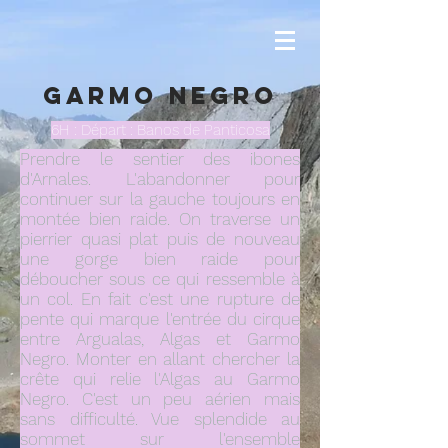
Garmo Negro
6H : Départ : Banos de Panticosa
Prendre le sentier des ibones
d'Arnales. L'abandonner pour
continuer sur la gauche toujours en
montée bien raide. On traverse un
pierrier quasi plat puis de nouveau
une gorge bien raide pour
déboucher sous ce qui ressemble à
un col. En fait c'est une rupture de
pente qui marque l'entrée du cirque
entre Argualas, Algas et Garmo
Negro. Monter en allant chercher la
crête qui relie l'Algas au Garmo
Negro. C'est un peu aérien mais
sans difficulté. Vue splendide au
sommet sur l'ensemble