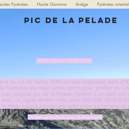
autes Pyrénées
Haute Garonne
Ariège
Pyrénées orienta
Pic de la Pelade
5H30 : Départ : Col de Sansa
mène au col de Sansa (difficilement praticable sans 4*4
e Nohèdes (où nous avons dormi pour profiter du couc
e sud jusqu'au pic de la Pelade. Revenir à un petit col
 avec un vague sentier mais sans difficulté. On finit pa
s la droite jusqu'à trouver une autre piste qui ramène au
Cliquer sur la photo pour le diaporama