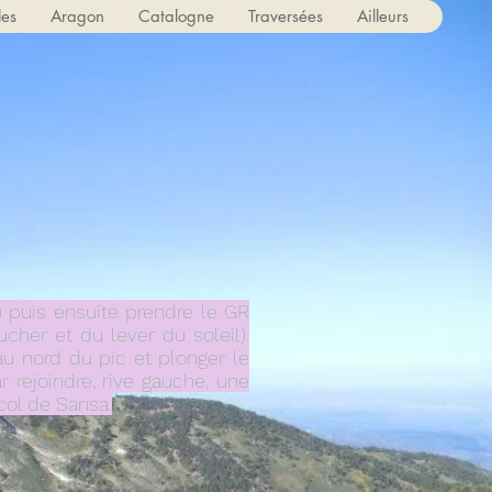
les
Aragon
Catalogne
Traversées
Ailleurs
) puis ensuite prendre le GR
her et du lever du soleil).
 au nord du pic et plonger le
r rejoindre, rive gauche, une
 col de Sansa.