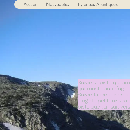
Accueil
Nouveautés
Pyrénées Atlantiques
H
Suivre la piste qui a
qui monte au refuge d
Suivre la crête vers l
long du petit ruisseau
piste que l'on suit ver