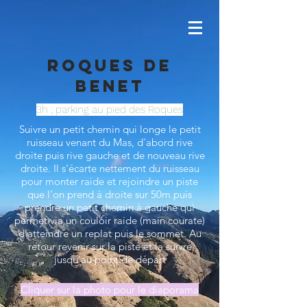
Roques de
Benet
3h ; parking au pied des Roques
Suivre un petit chemin qui longe le petit
ruisseau venant du Mas, d'abord rive
droite puis rive gauche et de nouveau rive
droite. Il s'écarte nettement du ruisseau
pour monter raide et rejoindre un piste
que l'on prend à droite sur 50m puis
prendre un petit chemin à gauche qui
permet via un couloir raide (main courate)
d'atteindre un replat puis le sommet. Au
retour revenir sur la piste et la suivre
jusqu'au point de départ
Cliquer sur la photo pour le diaporama