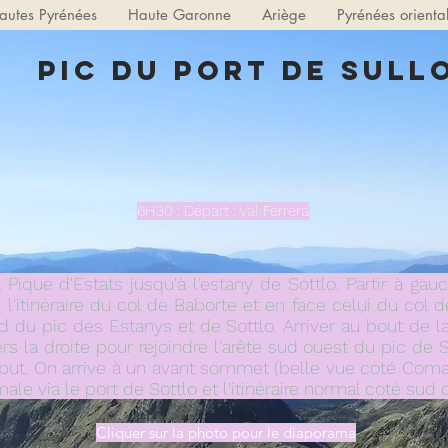
autes Pyrénées
Haute Garonne
Ariège
Pyrénées orienta
Pic du port de Sull
6H30 : Départ : Val Ferrera
 la Pique d'Estats jusqu'à l'estany de Sottlo. Partir à g
 l'itinéraire du col de Baborte et en face celui du col 
ed du pic des Estanys et de Sottlo. Arriver au bout de 
ers la droite pour rejoindre l'arête sud ouest du pic de S
début. On arrive à un avant sommet (belle vue coté Com
ale via le port de Sottlo et l'itinéraire normal coté sud 
Cliquer sur la photo pour le diaporama