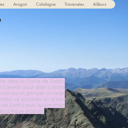
les
Aragon
Catalogne
Traversées
Ailleurs
o
auche dans la Coma de Sottlo.
de Canedo pour aller à droite
la combe et grimper un large
ottlo. La remonter en entier,
a de Sottlo) puis au sommet.
de la Pique d'Estats.