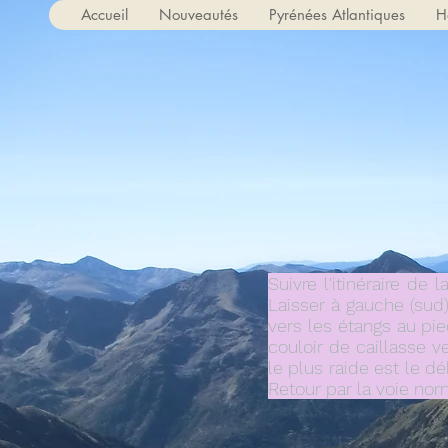
Accueil
Nouveautés
Pyrénées Atlantiques
H
Suivre l'itinéraire de
Laisser à gauche (sud)
vers les étangs au pi
couloir de caillasse v
le plus raide est le 
Retour par la voie norm