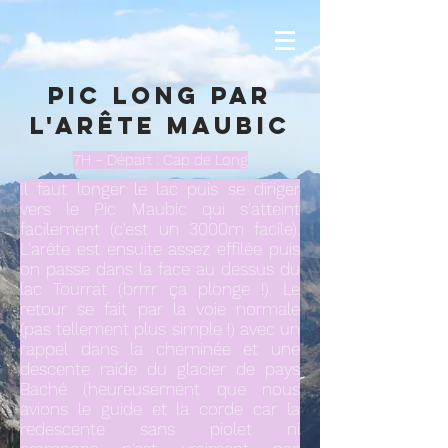
Pic Long par
l'arête Maubic
7H - Départ : Cap de Long
Il faut longer le lac puis se diriger
vers le Pic Maubic qui s'atteint
facilement (c'est un 3000m facile).
L'arête est ensuite assez effilée puis
on passe dans la face au dessus du
lac Tourrat (brrrr ça plonge !). Le
retour se fait par la voie normale
(pas tellement plus simple !) avec un
rappel dans la cheminée et une
descente raide du glacier de pays
Baché (heureusement que nous
avions le guide et la corde car la
redescente sans piolet ni