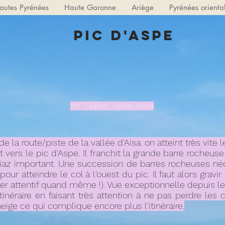
autes Pyrénées
Haute Garonne
Ariège
Pyrénées orienta
Pic d'Aspe
5H : Départ : Vallée d'Aisa
e la route/piste de la vallée d'Aisa. on atteint très vite 
t vers le pic d'Aspe. Il franchit la grande barre rocheus
piaz important. Une succession de barres rocheuses né
pour atteindre le col à l'ouest du pic. Il faut alors grav
ter attentif quand même !). Vue exceptionnelle depuis 
néraire en faisant très attention à ne pas perdre les ca
ge ce qui complique encore plus l'itinéraire.