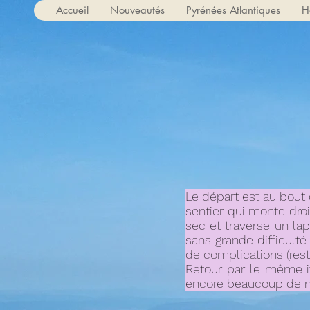
Accueil
Nouveautés
Pyrénées Atlantiques
H
Le départ est au bout d
sentier qui monte droi
sec et traverse un la
sans grande difficulté 
de complications (res
Retour par le même iti
encore beaucoup de nei