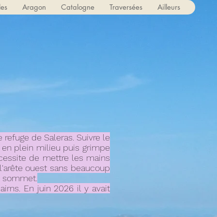
les
Aragon
Catalogne
Traversées
Ailleurs
le refuge de Saleras. Suivre le
e en plein milieu puis grimpe
cessite de mettre les mains
ir l'arête ouest sans beaucoup
le sommet.
irns. En juin 2026 il y avait