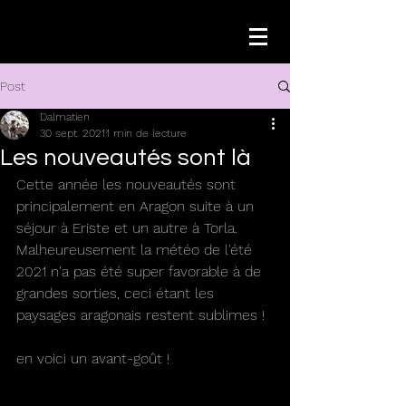
Post
Dalmatien
30 sept. 2021
1 min de lecture
Les nouveautés sont là
Cette année les nouveautés sont 
principalement en Aragon suite à un 
séjour à Eriste et un autre à Torla.
Malheureusement la météo de l'été 
2021 n'a pas été super favorable à de 
grandes sorties, ceci étant les 
paysages aragonais restent sublimes !
en voici un avant-goût !